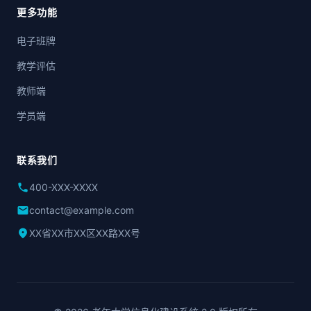
更多功能
电子班牌
教学评估
教师端
学员端
联系我们
phone
400-XXX-XXXX
mail
contact@example.com
location_on
XX省XX市XX区XX路XX号