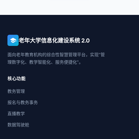
school
老年大学信息化建设系统 2.0
面向老年教育机构的综合性智慧管理平台，实现"管
理数字化、教学智能化、服务便捷化"。
核心功能
教务管理
报名与教务事务
直播教学
数据驾驶舱