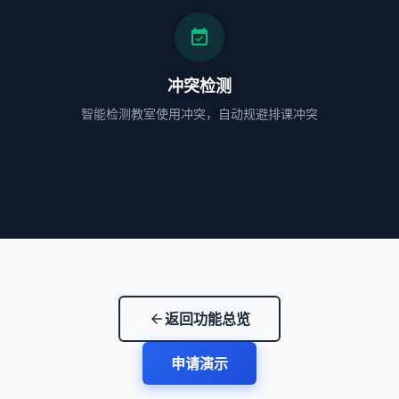
event_available
冲突检测
智能检测教室使用冲突，自动规避排课冲突
返回功能总览
arrow_back
申请演示