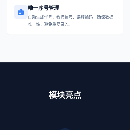
唯一序号管理
badge
自动生成学号、教师编号、课程编码，确保数据
唯一性，避免重复录入。
模块亮点