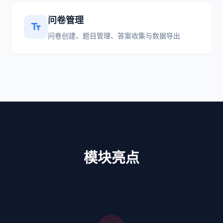
问卷管理
text_fields
问卷创建、题目管理、答案收集与数据导出
模块亮点