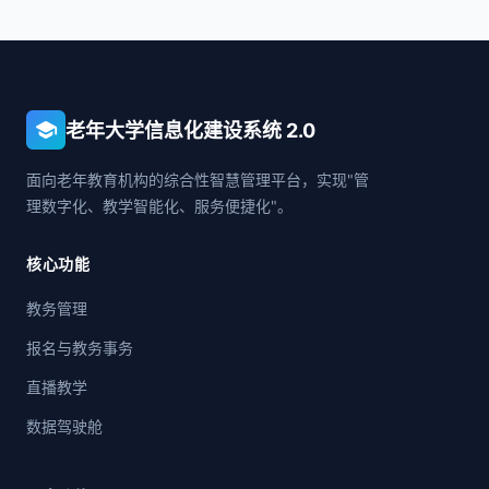
school
老年大学信息化建设系统 2.0
面向老年教育机构的综合性智慧管理平台，实现"管
理数字化、教学智能化、服务便捷化"。
核心功能
教务管理
报名与教务事务
直播教学
数据驾驶舱