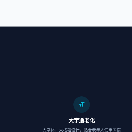
format_size
大字适老化
大字体、大按钮设计，贴合老年人使用习惯